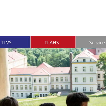
TI VS
TI AHS
Service