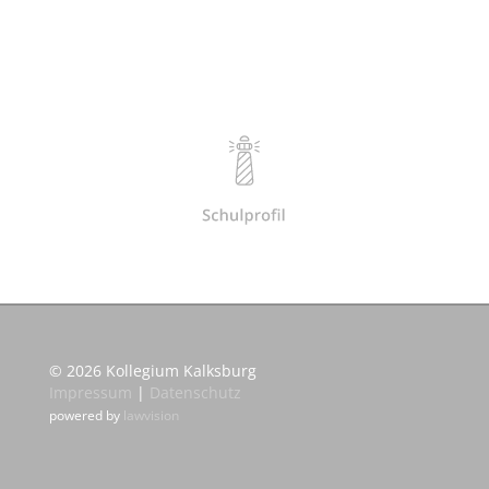
© 2026 Kollegium Kalksburg
Impressum
|
Datenschutz
powered by
lawvision