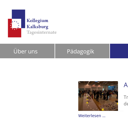
Über uns
Pädagogik
A
Tr
d
Weiterlesen …