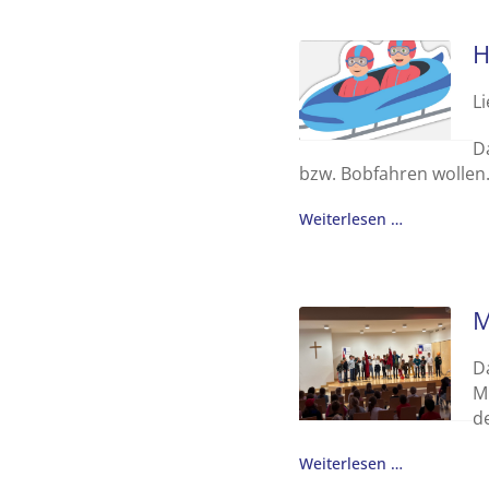
H
Li
D
bzw. Bobfahren wollen
Weiterlesen …
M
D
M
d
Weiterlesen …